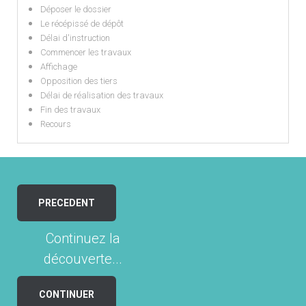
Déposer le dossier
Le récépissé de dépôt
Délai d'instruction
Commencer les travaux
Affichage
Opposition des tiers
Délai de réalisation des travaux
Fin des travaux
Recours
PRECEDENT
Continuez la
découverte...
CONTINUER