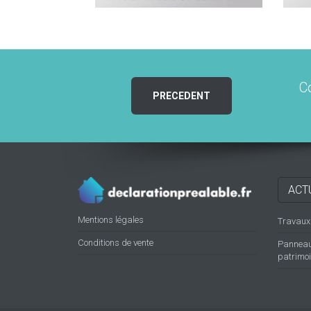
C
PRECEDENT
ACT
Mentions légales
Travaux d
Conditions de vente
Panneaux
patrimoin