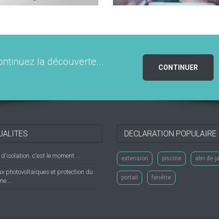
ontinuez la découverte...
CONTINUER
UALITES
DECLARATION POPULAIRE
'isolation. c'est le moment ...
extension
piscine
abri de j
 photovoltaïques et protection du
portail
fenêtre
e ...