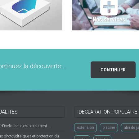
ontinuez la découverte...
CONTINUER
UALITES
DECLARATION POPULAIRE
'isolation. c'est le moment ...
extension
piscine
abri de j
 photovoltaïques et protection du