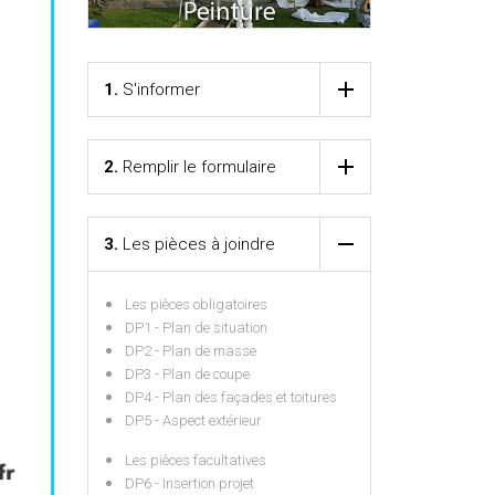
1.
S'informer
2.
Remplir le formulaire
3.
Les pièces à joindre
Les pièces obligatoires
DP1 - Plan de situation
DP2 - Plan de masse
DP3 - Plan de coupe
DP4 - Plan des façades et toitures
DP5 - Aspect extérieur
Les pièces facultatives
DP6 - Insertion projet