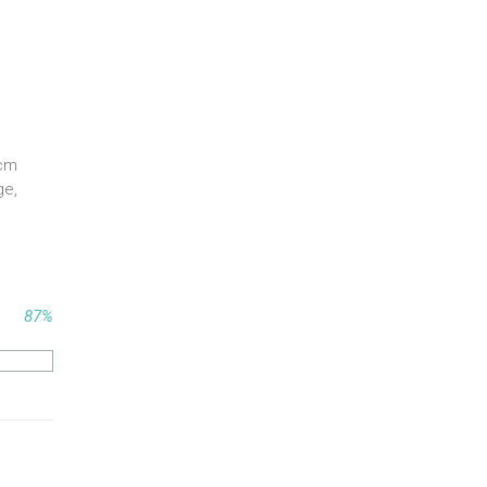
 cm
ge,
87%