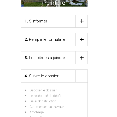
1.
S'informer
2.
Remplir le formulaire
3.
Les pièces à joindre
4.
Suivre le dossier
Déposer le dossier
Le récépissé de dépôt
Délai d'instruction
Commencer les travaux
Affichage