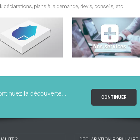
déclarations, plans à la demande, devis, conseils, etc. ...
ontinuez la découverte...
CONTINUER
UALITES
DECLARATION POPULAIRE