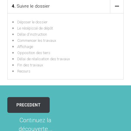
4.
Suivre le dossier
Déposer le dossier
Le récépissé de dépôt
Délai d'instruction
Commencer les travaux
Affichage
Opposition des tiers
Délai de réalisation des travaux
Fin des travaux
Recours
PRECEDENT
Continuez la
découverte...