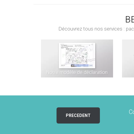
BE
Découvrez tous nos services : pack 
C
PRECEDENT