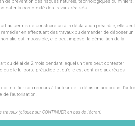
n de prévention des risques naturels, technologiques ou miniers.
ontester la conformité des travaux réalisés.
ort au permis de construire ou à la déclaration préalable, elle peut
 d'y remédier en effectuant des travaux ou demander de déposer un
l'anomalie est impossible, elle peut imposer la démolition de la
épart du délai de 2 mois pendant lequel un tiers peut contester
me qu'elle lui porte préjudice et qu'elle est contraire aux règles
 doit notifier son recours à l'auteur de la décision accordant l'autor
e de l'autorisation.
de travaux (cliquez sur CONTINUER en bas de l'écran)