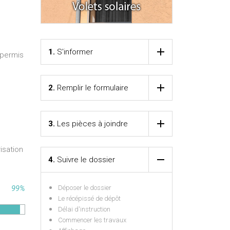
1.
S'informer
 permis
2.
Remplir le formulaire
3.
Les pièces à joindre
isation
4.
Suivre le dossier
99%
Déposer le dossier
Le récépissé de dépôt
Délai d'instruction
Commencer les travaux