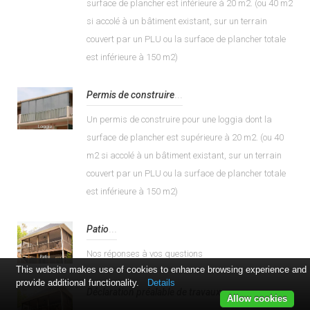
surface de plancher est inférieure à 20 m2. (ou 40 m2
si accolé à un bâtiment existant, sur un terrain
couvert par un PLU ou la surface de plancher totale
est inférieure à 150 m2)
Permis de construire
...
Un permis de construire pour une loggia dont la
surface de plancher est supérieure à 20 m2. (ou 40
m2 si accolé à un bâtiment existant, sur un terrain
couvert par un PLU ou la surface de plancher totale
est inférieure à 150 m2)
Patio
...
Nos réponses à vos questions
This website makes use of cookies to enhance browsing experience and
provide additional functionality.
Details
Déclaration préalable de travaux
...
Allow cookies