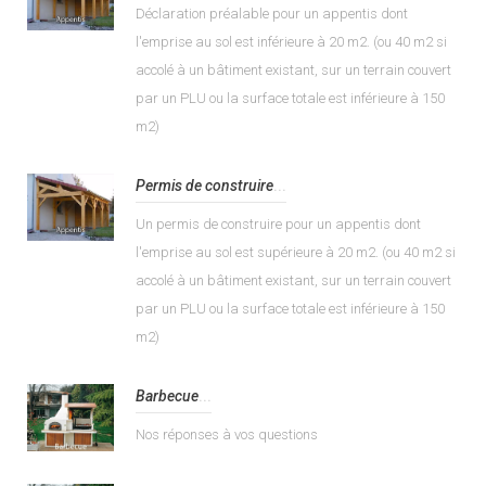
Déclaration préalable pour un appentis dont
l'emprise au sol est inférieure à 20 m2. (ou 40 m2 si
accolé à un bâtiment existant, sur un terrain couvert
par un PLU ou la surface totale est inférieure à 150
m2)
Permis de construire
...
Un permis de construire pour un appentis dont
l'emprise au sol est supérieure à 20 m2. (ou 40 m2 si
accolé à un bâtiment existant, sur un terrain couvert
par un PLU ou la surface totale est inférieure à 150
m2)
Barbecue
...
Nos réponses à vos questions