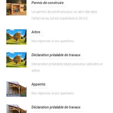
Permis de construire
...
Un permis de construire pour un abri vélo dont
l'emprise au sol est supérieure à 20 m2.
Arbre
...
Nos réponses à vos questions
Déclaration préalable de travaux
...
Déclaration préalable nécessaire pour abbatre un
arbre.
Appentis
...
Nos réponses à vos questions
Déclaration préalable de travaux
...