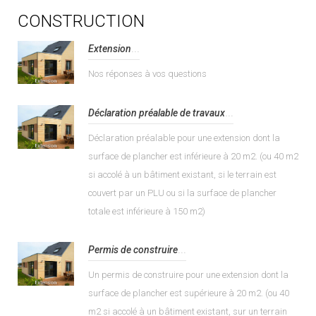
CONSTRUCTION
Extension
...
Nos réponses à vos questions
Déclaration préalable de travaux
...
Déclaration préalable pour une extension dont la
surface de plancher est inférieure à 20 m2. (ou 40 m2
si accolé à un bâtiment existant, si le terrain est
couvert par un PLU ou si la surface de plancher
totale est inférieure à 150 m2)
Permis de construire
...
Un permis de construire pour une extension dont la
surface de plancher est supérieure à 20 m2. (ou 40
m2 si accolé à un bâtiment existant, sur un terrain