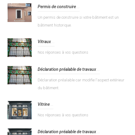
Permis de construire
...
Un permis de construire si votre bâtiment est un
bâtiment historique.
Vitraux
...
Nos réponses à vos questions
Déclaration préalable de travaux
...
Déclaration préalable car modifie l'aspect extérieur
du bâtiment.
Vitrine
...
Nos réponses à vos questions
Déclaration préalable de travaux
...