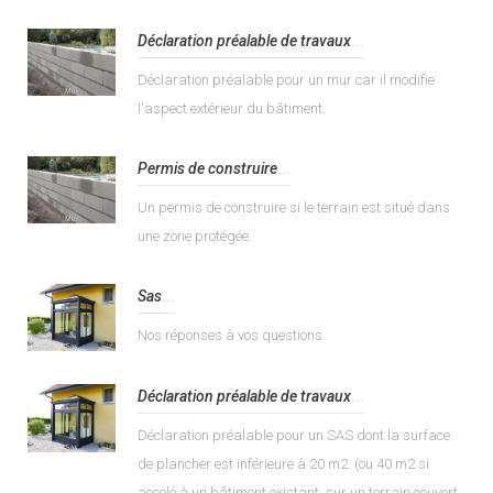
Déclaration préalable de travaux
...
Déclaration préalable pour un mur car il modifie
l'aspect extérieur du bâtiment.
Permis de construire
...
Un permis de construire si le terrain est situé dans
une zone protégée.
Sas
...
Nos réponses à vos questions
Déclaration préalable de travaux
...
Déclaration préalable pour un SAS dont la surface
de plancher est inférieure à 20 m2. (ou 40 m2 si
accolé à un bâtiment existant, sur un terrain couvert