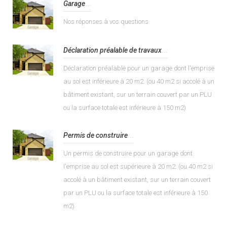
Garage
...
Nos réponses à vos questions
Déclaration préalable de travaux
...
Déclaration préalable pour un garage dont l'emprise
au sol est inférieure à 20 m2. (ou 40 m2 si accolé à un
bâtiment existant, sur un terrain couvert par un PLU
ou la surface totale est inférieure à 150 m2)
Permis de construire
...
Un permis de construire pour un garage dont
l'emprise au sol est supérieure à 20 m2. (ou 40 m2 si
accolé à un bâtiment existant, sur un terrain couvert
par un PLU ou la surface totale est inférieure à 150
m2)