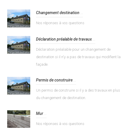
Changement destination
...
Nos réponses à vos questions
Déclaration préalable de travaux
...
Déclaration préalable pour un changement de
destination si il n'y a pas de travaux qui modifient la
façade.
Permis de construire
...
Un permis de construire si il y a des travaux en plus
du changement de destination.
Mur
...
Nos réponses à vos questions