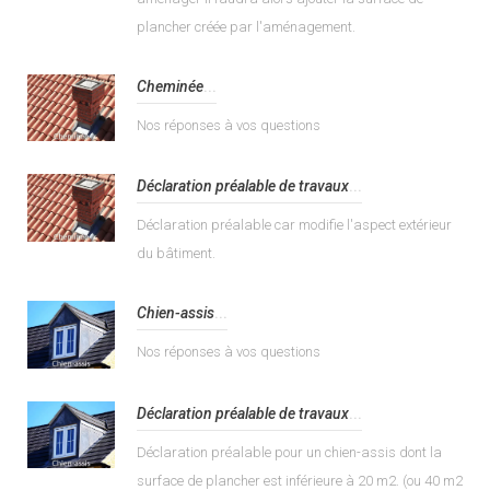
plancher créée par l'aménagement.
Cheminée
...
Nos réponses à vos questions
Déclaration préalable de travaux
...
Déclaration préalable car modifie l'aspect extérieur
du bâtiment.
Chien-assis
...
Nos réponses à vos questions
Déclaration préalable de travaux
...
Déclaration préalable pour un chien-assis dont la
surface de plancher est inférieure à 20 m2. (ou 40 m2