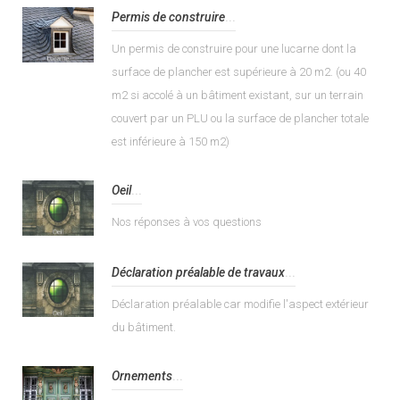
Permis de construire
...
Un permis de construire pour une lucarne dont la
surface de plancher est supérieure à 20 m2. (ou 40
m2 si accolé à un bâtiment existant, sur un terrain
couvert par un PLU ou la surface de plancher totale
est inférieure à 150 m2)
Oeil
...
Nos réponses à vos questions
Déclaration préalable de travaux
...
Déclaration préalable car modifie l'aspect extérieur
du bâtiment.
Ornements
...