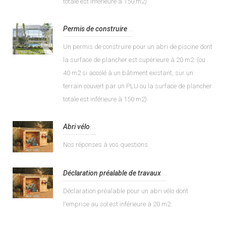
totale est inférieure à 150 m2)
Permis de construire
...
Un permis de construire pour un abri de piscine dont
la surface de plancher est supérieure à 20 m2. (ou
40 m2 si accolé à un bâtiment existant, sur un
terrain couvert par un PLU ou la surface de plancher
totale est inférieure à 150 m2)
Abri vélo
...
Nos réponses à vos questions
Déclaration préalable de travaux
...
Déclaration préalable pour un abri vélo dont
l'emprise au sol est inférieure à 20 m2.