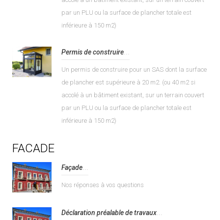
par un PLU ou la surface de plancher totale est
inférieure à 150 m2)
Permis de construire
...
Un permis de construire pour un SAS dont la surface
de plancher est supérieure à 20 m2. (ou 40 m2 si
accolé à un bâtiment existant, sur un terrain couvert
par un PLU ou la surface de plancher totale est
inférieure à 150 m2)
FACADE
Façade
...
Nos réponses à vos questions
Déclaration préalable de travaux
...