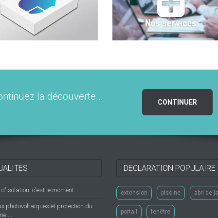
ontinuez la découverte...
CONTINUER
UALITES
DECLARATION POPULAIRE
'isolation. c'est le moment ...
extension
piscine
abri de j
 photovoltaïques et protection du
portail
fenêtre
e ...