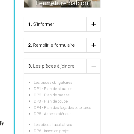
1.
S'informer
2.
Remplir le formulaire
3.
Les pièces à joindre
Les pièces obligatoires
DP1 - Plan de situation
DP2 - Plan de masse
DP3 - Plan de coupe
DP4 - Plan des façades et toitures
DP5 - Aspect extérieur
Les pièces facultatives
DP6 - Insertion projet