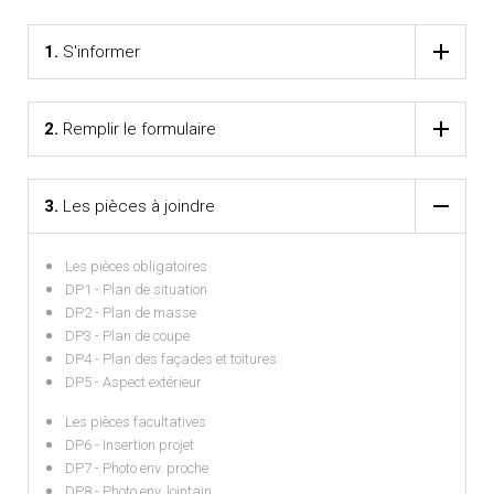
1.
S'informer
2.
Remplir le formulaire
3.
Les pièces à joindre
Les pièces obligatoires
DP1 - Plan de situation
DP2 - Plan de masse
DP3 - Plan de coupe
DP4 - Plan des façades et toitures
DP5 - Aspect extérieur
Les pièces facultatives
DP6 - Insertion projet
DP7 - Photo env. proche
DP8 - Photo env. lointain