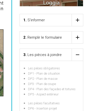
1.
S'informer
2.
Remplir le formulaire
3.
Les pièces à joindre
Les pièces obligatoires
DP1 - Plan de situation
DP2 - Plan de masse
DP3 - Plan de coupe
DP4 - Plan des façades et toitures
DP5 - Aspect extérieur
Les pièces facultatives
DP6 - Insertion projet