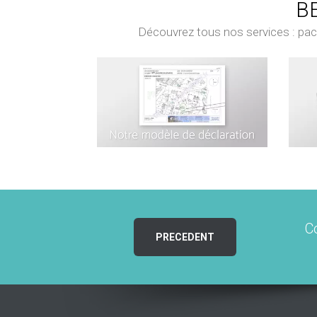
BE
Découvrez tous nos services : pack 
C
PRECEDENT