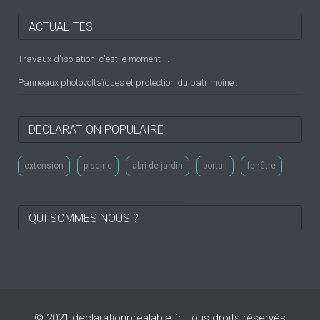
ACTUALITES
Travaux d'isolation. c'est le moment ...
Panneaux photovoltaïques et protection du patrimoine ...
DECLARATION POPULAIRE
extension
piscine
abri de jardin
portail
fenêtre
QUI SOMMES NOUS ?
© 2021 declarationprealable.fr, Tous droits réservés